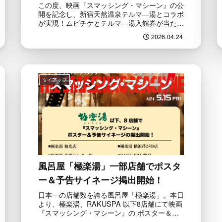
この度、映画『スマッシング・マシーン』の公
開を記念し、新宿天然温泉テルマ―湯とコラボ
が実現！ムビチケとテルマ―湯入館券が当たる
プレゼントキャンペーンのほか、公開後は映画
2026.04.24
をイメージしたコラボ風呂やコラボサウナも味
わえます。以下キャンペーンサイ...
タイアップ
風呂屋「極楽湯」一部店舗でポスタ
ー＆予告サイネージ掲出開始！
日本一の店舗数を誇る風呂屋「極楽湯」。本日
より、極楽湯、RAKUSPA 以下8店舗にて映画
『スマッシング・マシーン』の ポスター＆予
告サイネージの掲出が開始となりました。お近