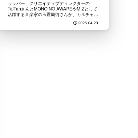
限定オープン！
ラッパー、クリエイティブディレクターの
TaiTanさんとMONO NO AWAREやMIZとして
活躍する音楽家の玉置周啓さんが、カルチャー
や音楽、社会現象などの話題を独自の視点で面
2026.04.23
白がる人気Podcast番組「奇奇怪怪」。この
度、『スマッシ...